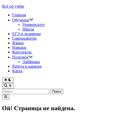
Перейти
Всё об учёбе
к
Главная
содержимому
Обучение
Университет
Школа
ЕГЭ и экзамены
Саморазвитие
Языки
Навыки
Конспекты
Полезное
Лайфхаки
Работа и карьера
Карта
Переключить
на
Открыть
тёмный
поиск
Найти:
режим
Главное
меню
Ой! Страница не найдена.