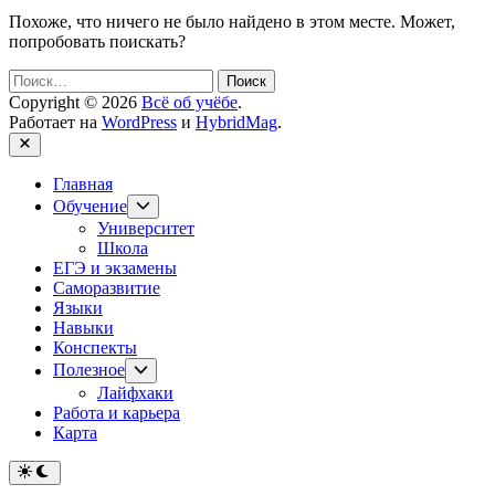
Похоже, что ничего не было найдено в этом месте. Может,
попробовать поискать?
Найти:
Copyright © 2026
Всё об учёбе
.
Работает на
WordPress
и
HybridMag
.
Закрыть
Главная
Показывать
Обучение
подменю
Университет
Школа
ЕГЭ и экзамены
Саморазвитие
Языки
Навыки
Конспекты
Показывать
Полезное
подменю
Лайфхаки
Работа и карьера
Карта
Переключить
на