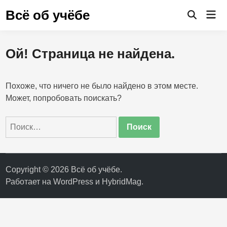
Перейти
Всё об учёбе
Гла
к
Открыть
ме
поиск
содержимому
Ой! Страница не найдена.
Похоже, что ничего не было найдено в этом месте.
Может, попробовать поискать?
Найти:
Copyright © 2026
Всё об учёбе
.
Работает на
WordPress
и
HybridMag
.