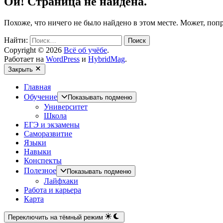
Ой! Страница не найдена.
Похоже, что ничего не было найдено в этом месте. Может, поп
Найти:
Copyright © 2026
Всё об учёбе
.
Работает на
WordPress
и
HybridMag
.
Закрыть
Главная
Обучение
Показывать подменю
Университет
Школа
ЕГЭ и экзамены
Саморазвитие
Языки
Навыки
Конспекты
Полезное
Показывать подменю
Лайфхаки
Работа и карьера
Карта
Переключить на тёмный режим