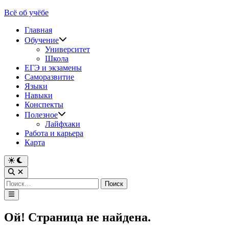
Перейти
Всё об учёбе
к
Главная
содержимому
Обучение
Университет
Школа
ЕГЭ и экзамены
Саморазвитие
Языки
Навыки
Конспекты
Полезное
Лайфхаки
Работа и карьера
Карта
Переключить
на
Открыть
тёмный
поиск
Найти:
режим
Главное
меню
Ой! Страница не найдена.