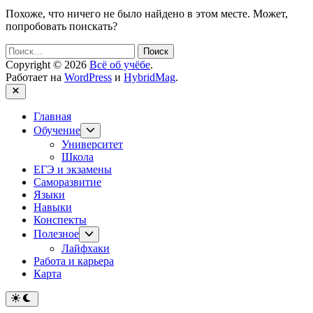
Похоже, что ничего не было найдено в этом месте. Может,
попробовать поискать?
Найти:
Copyright © 2026
Всё об учёбе
.
Работает на
WordPress
и
HybridMag
.
Закрыть
Главная
Показывать
Обучение
подменю
Университет
Школа
ЕГЭ и экзамены
Саморазвитие
Языки
Навыки
Конспекты
Показывать
Полезное
подменю
Лайфхаки
Работа и карьера
Карта
Переключить
на