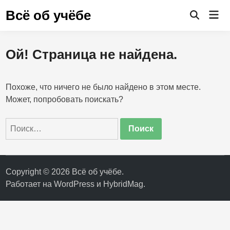
Перейти
Всё об учёбе
Гла
к
Открыть
ме
поиск
содержимому
Ой! Страница не найдена.
Похоже, что ничего не было найдено в этом месте.
Может, попробовать поискать?
Найти:
Copyright © 2026
Всё об учёбе
.
Работает на
WordPress
и
HybridMag
.