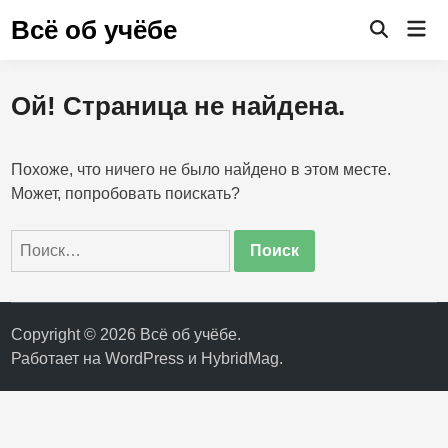
Перейти
Всё об учёбе
Гла
к
Открыть
ме
поиск
содержимому
Ой! Страница не найдена.
Похоже, что ничего не было найдено в этом месте.
Может, попробовать поискать?
Найти:
Copyright © 2026
Всё об учёбе
.
Работает на
WordPress
и
HybridMag
.