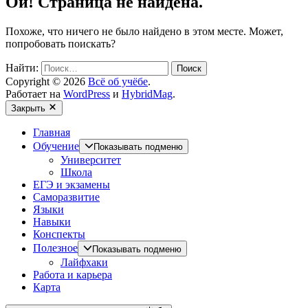
Ой! Страница не найдена.
Похоже, что ничего не было найдено в этом месте. Может,
попробовать поискать?
Найти:
Copyright © 2026
Всё об учёбе
.
Работает на
WordPress
и
HybridMag
.
Закрыть
Главная
Обучение
Показывать подменю
Университет
Школа
ЕГЭ и экзамены
Саморазвитие
Языки
Навыки
Конспекты
Полезное
Показывать подменю
Лайфхаки
Работа и карьера
Карта