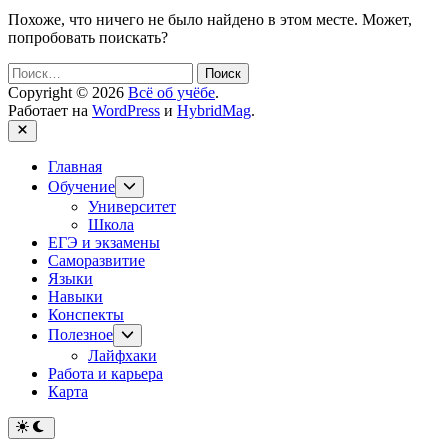
Похоже, что ничего не было найдено в этом месте. Может,
попробовать поискать?
Найти:
Copyright © 2026
Всё об учёбе
.
Работает на
WordPress
и
HybridMag
.
Закрыть
Главная
Показывать
Обучение
подменю
Университет
Школа
ЕГЭ и экзамены
Саморазвитие
Языки
Навыки
Конспекты
Показывать
Полезное
подменю
Лайфхаки
Работа и карьера
Карта
Переключить
на