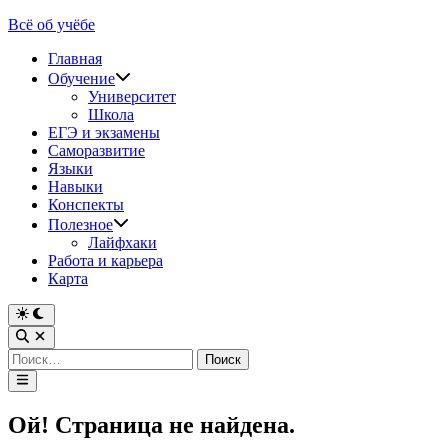
Перейти
Всё об учёбе
к
Главная
содержимому
Обучение
Университет
Школа
ЕГЭ и экзамены
Саморазвитие
Языки
Навыки
Конспекты
Полезное
Лайфхаки
Работа и карьера
Карта
Переключить
на
Открыть
тёмный
поиск
Найти:
режим
Главное
меню
Ой! Страница не найдена.