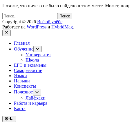
Похоже, что ничего не было найдено в этом месте. Может, поп
Найти:
Copyright © 2026
Всё об учёбе
.
Работает на
WordPress
и
HybridMag
.
Закрыть
Главная
Показывать
Обучение
подменю
Университет
Школа
ЕГЭ и экзамены
Саморазвитие
Языки
Навыки
Конспекты
Показывать
Полезное
подменю
Лайфхаки
Работа и карьера
Карта
Переключить
на
тёмный