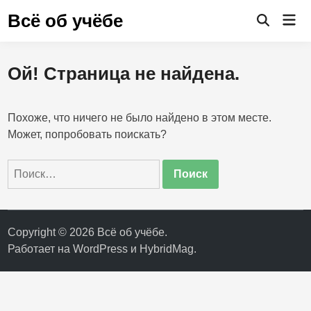
Перейти
Всё об учёбе
Гла
к
Открыть
ме
поиск
содержимому
Ой! Страница не найдена.
Похоже, что ничего не было найдено в этом месте.
Может, попробовать поискать?
Найти:
Copyright © 2026
Всё об учёбе
.
Работает на
WordPress
и
HybridMag
.