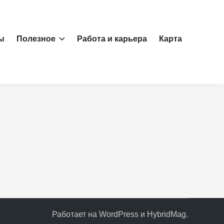
ы
Полезное
Работа и карьера
Карта
Работает на
WordPress
и
HybridMag
.