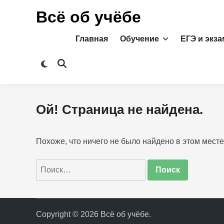
Перейти
Всё об учёбе
к
содержимому
Главная
Обучение
ЕГЭ и экз
Переключить
Открыть
на
поиск
тёмный
режим
Ой! Страница не найдена.
Похоже, что ничего не было найдено в этом месте
Найти:
Copyright © 2026
Всё об учёбе
.