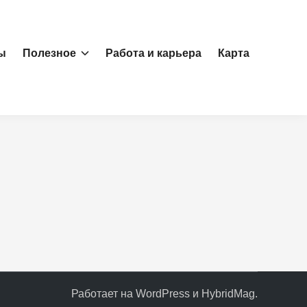
ы
Полезное
Работа и карьера
Карта
Работает на
WordPress
и
HybridMag
.