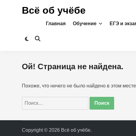
Перейти
Всё об учёбе
к
содержимому
Главная
Обучение
ЕГЭ и экз
Переключить
Открыть
на
поиск
тёмный
режим
Ой! Страница не найдена.
Похоже, что ничего не было найдено в этом месте
Найти:
Copyright © 2026
Всё об учёбе
.