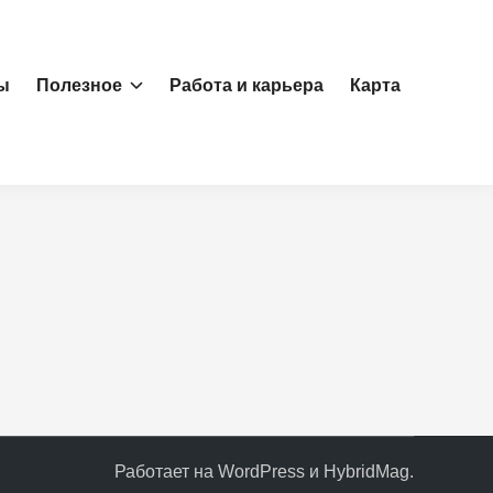
ы
Полезное
Работа и карьера
Карта
Работает на
WordPress
и
HybridMag
.