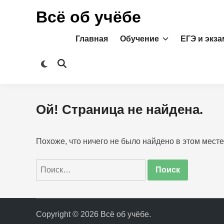
Перейти
Всё об учёбе
к
содержимому
Главная
Обучение
ЕГЭ и экз
Переключить
Открыть
на
поиск
тёмный
режим
Ой! Страница не найдена.
Похоже, что ничего не было найдено в этом месте
Найти:
Copyright © 2026
Всё об учёбе
.