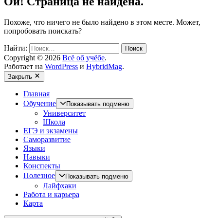
Ой! Страница не найдена.
Похоже, что ничего не было найдено в этом месте. Может,
попробовать поискать?
Найти:
Copyright © 2026
Всё об учёбе
.
Работает на
WordPress
и
HybridMag
.
Закрыть
Главная
Обучение
Показывать подменю
Университет
Школа
ЕГЭ и экзамены
Саморазвитие
Языки
Навыки
Конспекты
Полезное
Показывать подменю
Лайфхаки
Работа и карьера
Карта