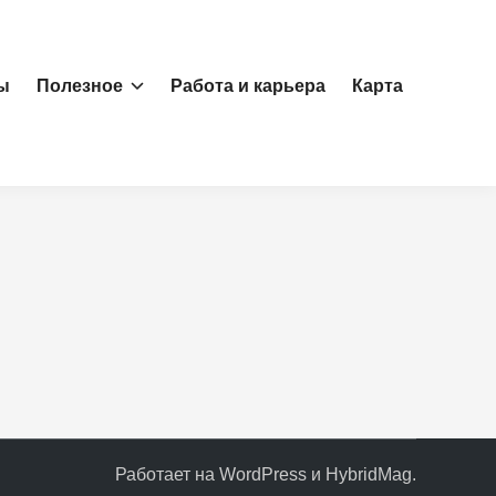
ы
Полезное
Работа и карьера
Карта
Работает на
WordPress
и
HybridMag
.