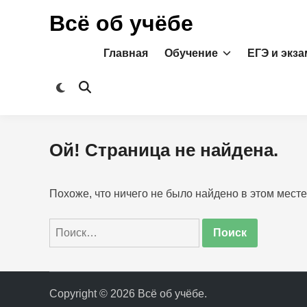
Перейти
Всё об учёбе
к
содержимому
Главная
Обучение
ЕГЭ и экз
Переключить
Открыть
на
поиск
тёмный
режим
Ой! Страница не найдена.
Похоже, что ничего не было найдено в этом месте
Найти:
Copyright © 2026
Всё об учёбе
.