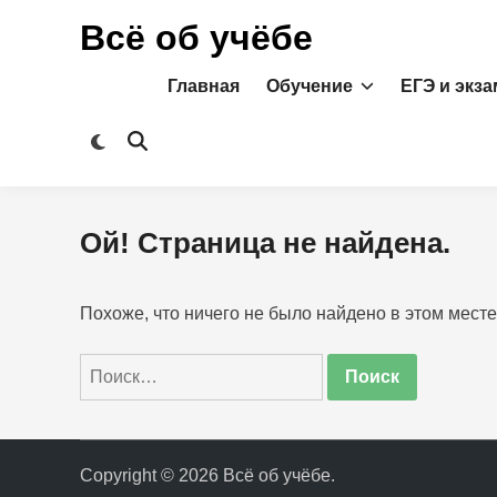
Перейти
Всё об учёбе
к
содержимому
Главная
Обучение
ЕГЭ и экз
Переключить
Открыть
на
поиск
тёмный
режим
Ой! Страница не найдена.
Похоже, что ничего не было найдено в этом месте
Найти:
Copyright © 2026
Всё об учёбе
.