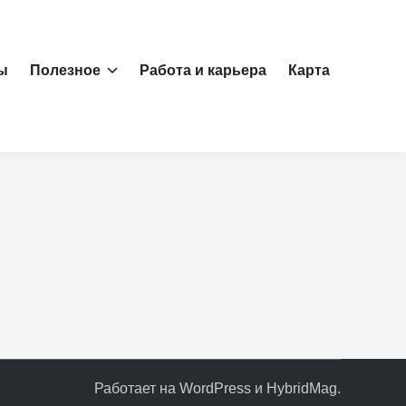
ы
Полезное
Работа и карьера
Карта
Работает на
WordPress
и
HybridMag
.