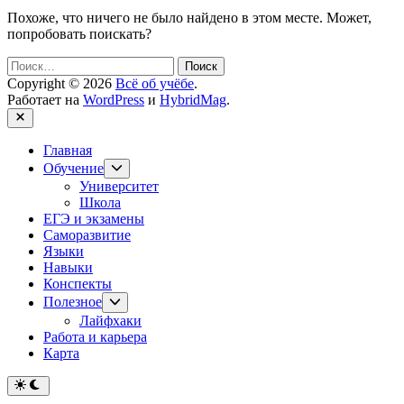
Похоже, что ничего не было найдено в этом месте. Может,
попробовать поискать?
Найти:
Copyright © 2026
Всё об учёбе
.
Работает на
WordPress
и
HybridMag
.
Закрыть
Главная
Показывать
Обучение
подменю
Университет
Школа
ЕГЭ и экзамены
Саморазвитие
Языки
Навыки
Конспекты
Показывать
Полезное
подменю
Лайфхаки
Работа и карьера
Карта
Переключить
на