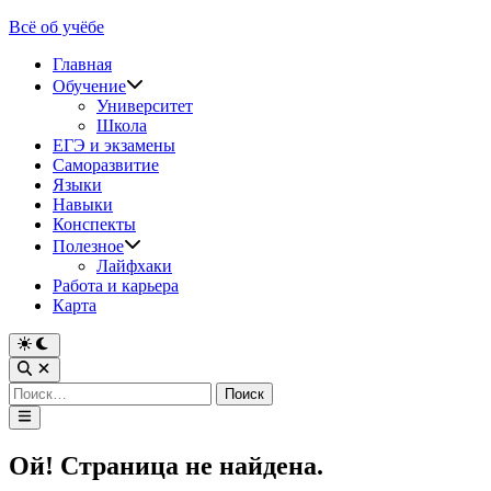
Перейти
Всё об учёбе
к
Главная
содержимому
Обучение
Университет
Школа
ЕГЭ и экзамены
Саморазвитие
Языки
Навыки
Конспекты
Полезное
Лайфхаки
Работа и карьера
Карта
Переключить
на
Открыть
тёмный
поиск
Найти:
режим
Главное
меню
Ой! Страница не найдена.