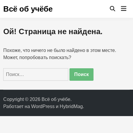
Перейти
Всё об учёбе
Гла
к
Открыть
ме
поиск
содержимому
Ой! Страница не найдена.
Похоже, что ничего не было найдено в этом месте.
Может, попробовать поискать?
Найти:
Copyright © 2026
Всё об учёбе
.
Работает на
WordPress
и
HybridMag
.