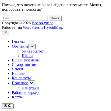
Похоже, что ничего не было найдено в этом месте. Может,
попробовать поискать?
Найти:
Copyright © 2026
Всё об учёбе
.
Работает на
WordPress
и
HybridMag
.
Закрыть
Главная
Показывать
Обучение
подменю
Университет
Школа
ЕГЭ и экзамены
Саморазвитие
Языки
Навыки
Конспекты
Показывать
Полезное
подменю
Лайфхаки
Работа и карьера
Карта
Переключить
на