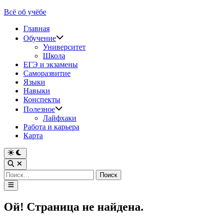
Перейти
Всё об учёбе
к
Главная
содержимому
Обучение
Университет
Школа
ЕГЭ и экзамены
Саморазвитие
Языки
Навыки
Конспекты
Полезное
Лайфхаки
Работа и карьера
Карта
Переключить
на
Открыть
тёмный
поиск
Найти:
режим
Главное
меню
Ой! Страница не найдена.