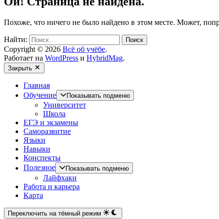
Ой! Страница не найдена.
Похоже, что ничего не было найдено в этом месте. Может, поп
Найти:
Copyright © 2026
Всё об учёбе
.
Работает на
WordPress
и
HybridMag
.
Закрыть
Главная
Обучение
Показывать подменю
Университет
Школа
ЕГЭ и экзамены
Саморазвитие
Языки
Навыки
Конспекты
Полезное
Показывать подменю
Лайфхаки
Работа и карьера
Карта
Переключить на тёмный режим